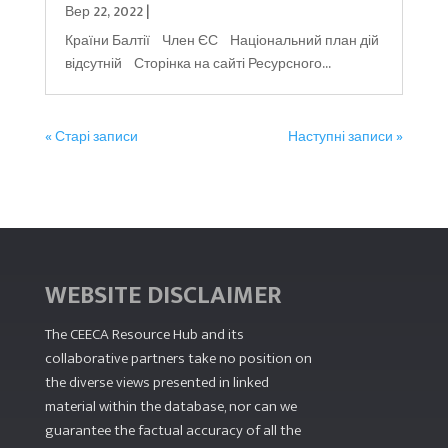
Вер 22, 2022
|
Країни Балтії Член ЄС Національний план дій
відсутній Сторінка на сайті Ресурсного...
« Старі записи
Наступні записи »
WEBSITE DISCLAIMER
The CEECA Resource Hub
and its
collaborative partners take no position on
the diverse views presented in linked
material within the database, nor can we
guarantee the factual accuracy of all the