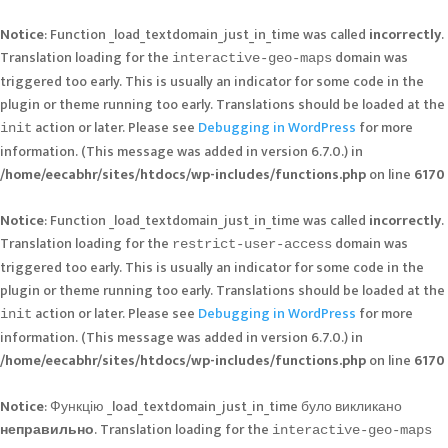
Notice
: Function _load_textdomain_just_in_time was called
incorrectly
.
Translation loading for the
domain was
interactive-geo-maps
triggered too early. This is usually an indicator for some code in the
plugin or theme running too early. Translations should be loaded at the
action or later. Please see
Debugging in WordPress
for more
init
information. (This message was added in version 6.7.0.) in
/home/eecabhr/sites/htdocs/wp-includes/functions.php
on line
6170
Notice
: Function _load_textdomain_just_in_time was called
incorrectly
.
Translation loading for the
domain was
restrict-user-access
triggered too early. This is usually an indicator for some code in the
plugin or theme running too early. Translations should be loaded at the
action or later. Please see
Debugging in WordPress
for more
init
information. (This message was added in version 6.7.0.) in
/home/eecabhr/sites/htdocs/wp-includes/functions.php
on line
6170
Notice
: Функцію _load_textdomain_just_in_time було викликано
неправильно
. Translation loading for the
interactive-geo-maps