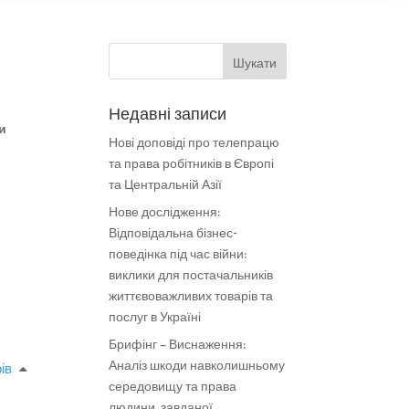
Недавні записи
ти
Нові доповіді про телепрацю
та права робітників в Європі
та Центральній Азії
Нове дослідження:
Відповідальна бізнес-
поведінка під час війни:
виклики для постачальників
життєвоважливих товарів та
послуг в Україні
Брифінг – Виснаження:
Аналіз шкоди навколишньому
ів
середовищу та права
людини, завданої