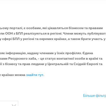
ьому порталі, є особами, які цікавляться бізнесом та правами
ципи ООН з БПЛ реалізуються в регіоні. Члени можуть публікува
 сфері БПЛ у регіоні та окремих країнах, а також брати участь у
ряє інформацію, надану членами у їхніх профілях. Єдина
ами Ресурсного хаба, – це статус контактної особи в країні та
 з бізнесу та прав людини у Центральній та Східній Європі та
у країнах можна
знайти тут
.
Більше фільтр