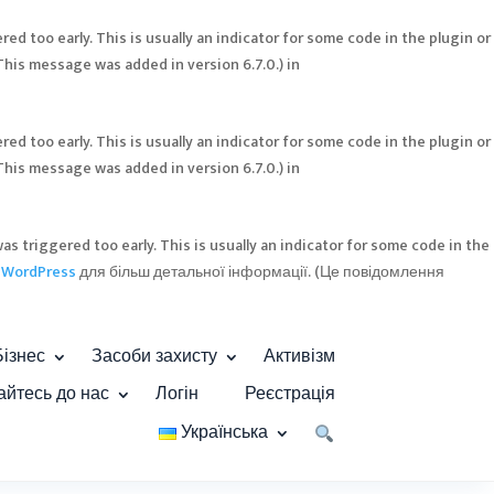
ed too early. This is usually an indicator for some code in the plugin or
This message was added in version 6.7.0.) in
ed too early. This is usually an indicator for some code in the plugin or
This message was added in version 6.7.0.) in
s triggered too early. This is usually an indicator for some code in the
 WordPress
для більш детальної інформації. (Це повідомлення
Бізнес
Засоби захисту
Активізм
айтесь до нас
Логін
Реєстрація
Українська