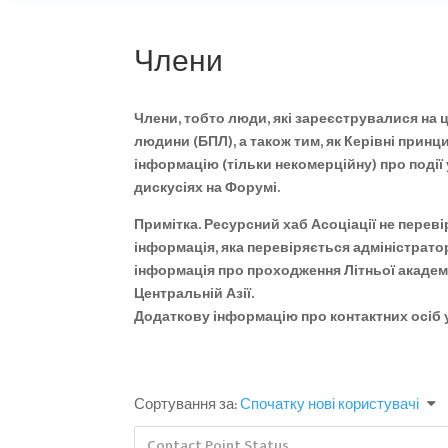
Члени
Члени, тобто люди, які зареєструвалися на ц
людини (БПЛ), а також тим, як Керівні прин
інформацію (тільки некомерційну) про події у
дискусіях на Форумі.
Примітка. Ресурсний хаб Асоціації не переві
інформація, яка перевіряється адміністратор
інформація про проходження Літньої академії
Центральній Азії.
Додаткову інформацію про контактних осіб 
Сортування за:
Спочатку нові користувачі
Contact Point Status