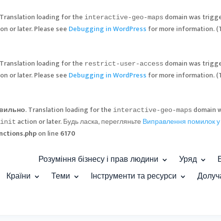
 Translation loading for the
domain was trigger
interactive-geo-maps
on or later. Please see
Debugging in WordPress
for more information. (
 Translation loading for the
domain was trigger
restrict-user-access
on or later. Please see
Debugging in WordPress
for more information. (
вильно
. Translation loading for the
domain wa
interactive-geo-maps
action or later. Будь ласка, перегляньте
Виправлення помилок у
init
nctions.php
on line
6170
Розуміння бізнесу і прав людини
Уряд
Країни
Теми
Інструменти та ресурси
Долуч