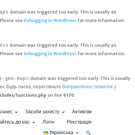
domain was triggered too early. This is usually an
aps
 Please see
Debugging in WordPress
for more information.
domain was triggered too early. This is usually an
ess
 Please see
Debugging in WordPress
for more information.
domain was triggered too early. This is usually
e-geo-maps
ter. Будь ласка, перегляньте
Виправлення помилок у
cludes/functions.php
on line
6170
Бізнес
Засоби захисту
Активізм
айтесь до нас
Логін
Реєстрація
Українська