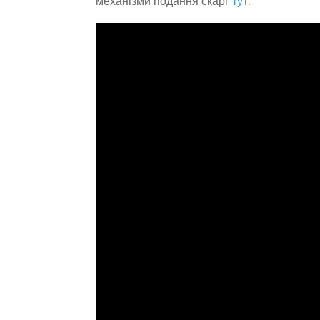
механізми подання скарг
тут
.