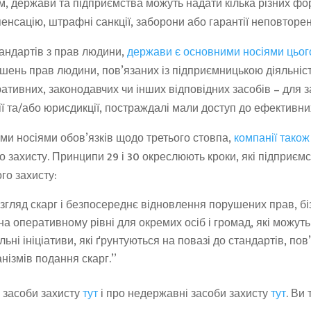
ем, держави та підприємства можуть надати кілька різних ф
пенсацію, штрафні санкції, заборони або гарантії неповторе
тандартів з прав людини,
держави є основними носіями цьог
ушень прав людини, пов’язаних із підприємницькою діяльніс
ративних, законодавчих чи інших відповідних засобів – для з
ї та/або юрисдикції, постраждалі мали доступ до ефективни
и носіями обов’язків щодо третього стовпа,
компанії також
 захисту. Принципи 29 і 30 окреслюють кроки, які підприємст
го захисту:
ляд скарг і безпосереднє відновлення порушених прав, біз
а оперативному рівні для окремих осіб і громад, які можуть
льні ініціативи, які ґрунтуються на повазі до стандартів, п
нізмів подання скарг.”
 засоби захисту
тут
і про недержавні засоби захисту
тут
. Ви