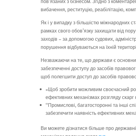
пов’язаних з бізнесом. Згідно з коментар
вибачення, реституцію, реабілітацію, ком
Як і у випадку з більшістю міжнародних с
рамках свого обов’язку захищати від пор
заходів – за допомогою судових, адмініст
порушення відбуваються на їхній територі
Незважаючи на те, що держави є основним
забезпеченні доступу до засобів правового
щоб полегшити доступ до засобів правово
«Щоб зробити можливим своєчасний розг
ефективних механізмах розгляду скарг н
“Промислові, багатосторонні та інші спі
забезпечити наявність ефективних меха
Ви можете дізнатися більше про державні