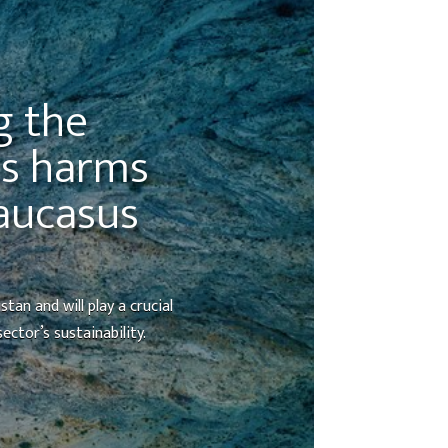
g the
ts harms
aucasus
an and will play a crucial
ctor’s sustainability.