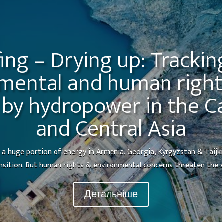
fing – Drying up: Trackin
mental and human righ
 by hydropower in the C
and Central Asia
 huge portion of energy in Armenia, Georgia, Kyrgyzstan & Taijkist
ansition. But human rights & environmental concerns threaten the se
Детальніше