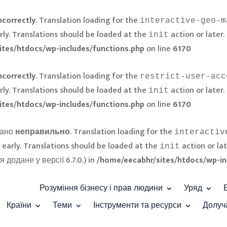
ncorrectly
. Translation loading for the
interactive-geo-m
rly. Translations should be loaded at the
action or later.
init
ites/htdocs/wp-includes/functions.php
on line
6170
ncorrectly
. Translation loading for the
restrict-user-acc
rly. Translations should be loaded at the
action or later.
init
ites/htdocs/wp-includes/functions.php
on line
6170
кано
неправильно
. Translation loading for the
interactiv
 early. Translations should be loaded at the
action or la
init
додане у версії 6.7.0.) in
/home/eecabhr/sites/htdocs/wp-in
Розуміння бізнесу і прав людини
Уряд
Країни
Теми
Інструменти та ресурси
Долуч