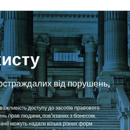
хисту
остраждалих від порушень,
важливість доступу до засобів правового
нь прав людини, пов’язаних з бізнесом.
анії можуть надати кілька різних форм