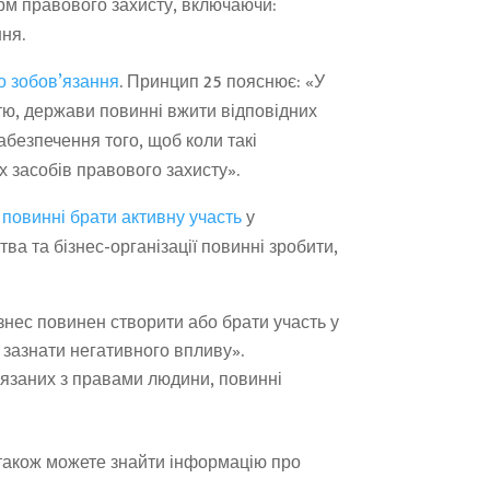
орм правового захисту, включаючи:
ння.
о зобов’язання
. Принцип 25 пояснює: «У
тю, держави повинні вжити відповідних
абезпечення того, щоб коли такі
х засобів правового захисту».
 повинні брати активну участь
у
ва та бізнес-організації повинні зробити,
нес повинен створити або брати участь у
 зазнати негативного впливу».
ов’язаних з правами людини, повинні
 також можете знайти інформацію про