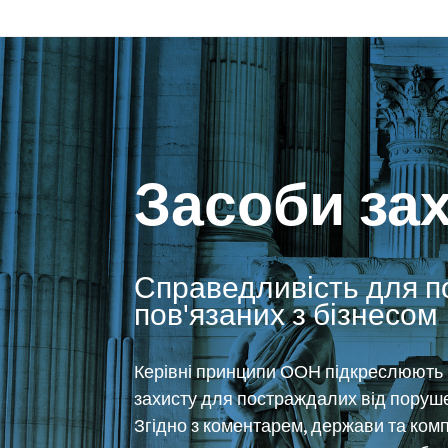
Засоби за
Справедливість для п
пов'язаних з бізнесом
Керівні принципи ООН підкреслюють 
захисту для постраждалих від поруше
Згідно з коментарем, держави та комп