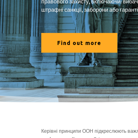
правового захисту, включаючи: вибаче
штрафні санкції, заборони або гарант
Find out more
Керівні принципи ООН підкреслюють важл