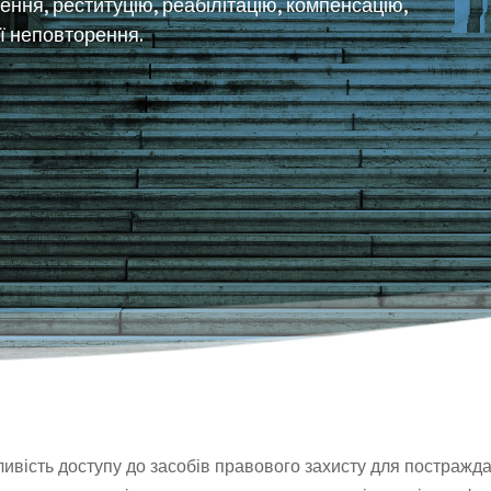
ння, реституцію, реабілітацію, компенсацію,
ії неповторення.
ивість доступу до засобів правового захисту для постражд