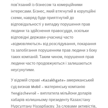
пов’язаний із бізнесом та комерційними
інтересами. Бізнес, який втягнутий в корупційні
схеми, навряд буде приятгнутий до
відповідальності у випадку порушення прав
людини та здійснення правосуддя, оскільки
відповідні держави-учасниці часто
«відмовляються» від розслідування, покарання
та запобігання порушенням прав людини з боку
таких компаній. Таким чином, порушення прав
людини часто продовжуються і залишаються
неусунутими.
У відомій справі «Kazakhgate» американський
суд визнав Mobil – материнську компанію
Tengizchevroil – виплатила мільйони доларів
хабарів колишньому президенту Казахстану
Нурсултану Назарбаєву. За словами активістів,