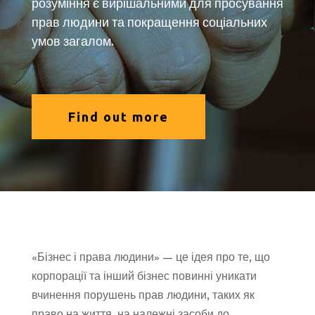
розуміння є вирішальними для просування
прав людини та покращення соціальних
умов загалом.
Find out more
«Бізнес і права людини» — це ідея про те, що
корпорації та інший бізнес повинні уникати
вчинення порушень прав людини, таких як
право на життя, на належні засоби до