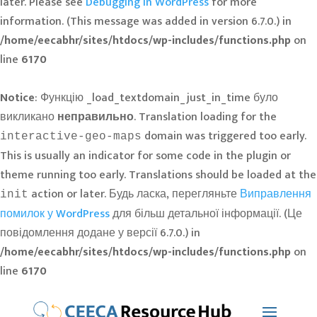
later. Please see
Debugging in WordPress
for more
information. (This message was added in version 6.7.0.) in
/home/eecabhr/sites/htdocs/wp-includes/functions.php
on
line
6170
Notice
: Функцію _load_textdomain_just_in_time було
викликано
неправильно
. Translation loading for the
domain was triggered too early.
interactive-geo-maps
This is usually an indicator for some code in the plugin or
theme running too early. Translations should be loaded at the
action or later. Будь ласка, перегляньте
Виправлення
init
помилок у WordPress
для більш детальної інформації. (Це
повідомлення додане у версії 6.7.0.) in
/home/eecabhr/sites/htdocs/wp-includes/functions.php
on
line
6170