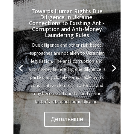
Towards Human Rights Due
Diligence in Ukraine:
Connections to Existing Anti-
Corruption and Anti-Money
Laundering Rules
Due diligence and other risk-based
approaches are not alien to Ukrainian
legislation. The anti-corruption and
anti-money laundering due diligence is
particularly closely comparable by its
constitutive elements to HRDD and
may become a foundation for the
latter’s introduction in Ukraine.
Детальніше