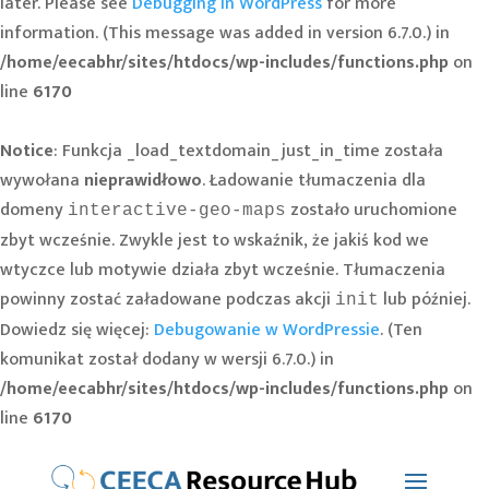
later. Please see
Debugging in WordPress
for more
information. (This message was added in version 6.7.0.) in
/home/eecabhr/sites/htdocs/wp-includes/functions.php
on
line
6170
Notice
: Funkcja _load_textdomain_just_in_time została
wywołana
nieprawidłowo
. Ładowanie tłumaczenia dla
domeny
zostało uruchomione
interactive-geo-maps
zbyt wcześnie. Zwykle jest to wskaźnik, że jakiś kod we
wtyczce lub motywie działa zbyt wcześnie. Tłumaczenia
powinny zostać załadowane podczas akcji
lub później.
init
Dowiedz się więcej:
Debugowanie w WordPressie
. (Ten
komunikat został dodany w wersji 6.7.0.) in
/home/eecabhr/sites/htdocs/wp-includes/functions.php
on
line
6170