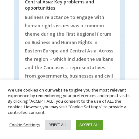
Central Asia: Key problems and
opportunities
Business reluctance to engage with
human rights issues was a common
theme during the First Regional Forum
on Business and Human Rights in
Eastern Europe and Central Asia. Across
the region – which includes the Balkans
and the Caucasus – representatives
from governments, businesses and civil
society expressed a general lack of
We use cookies on our website to give you the most relevant
willingness to work on business and
experience by remembering your preferences and repeat visits.
human rights.
By clicking “ACCEPT ALL”, you consent to the use of ALL the
cookies. However, you may visit "Cookie Settings" to provide a
czytaj dalej
controlled consent.
Cookie Settings
REJECT ALL
ACCEPT ALL