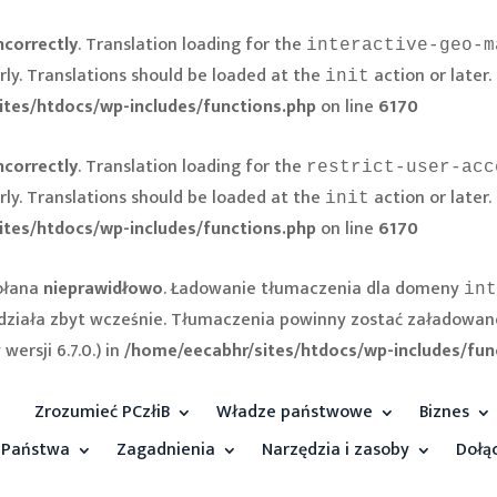
ncorrectly
. Translation loading for the
interactive-geo-m
rly. Translations should be loaded at the
action or later.
init
ites/htdocs/wp-includes/functions.php
on line
6170
ncorrectly
. Translation loading for the
restrict-user-acc
rly. Translations should be loaded at the
action or later.
init
ites/htdocs/wp-includes/functions.php
on line
6170
ołana
nieprawidłowo
. Ładowanie tłumaczenia dla domeny
int
e działa zbyt wcześnie. Tłumaczenia powinny zostać załadowan
ersji 6.7.0.) in
/home/eecabhr/sites/htdocs/wp-includes/fun
Zrozumieć PCzłiB
Władze państwowe
Biznes
Państwa
Zagadnienia
Narzędzia i zasoby
Dołą