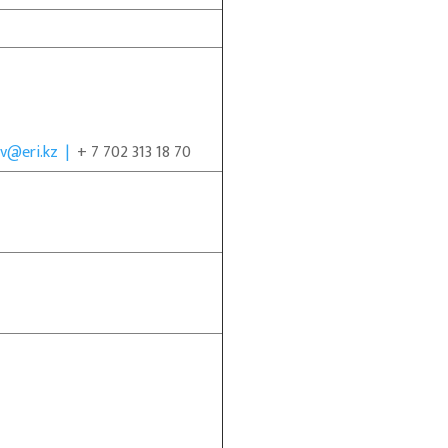
ov@eri.kz |
+ 7 702 313 18 70