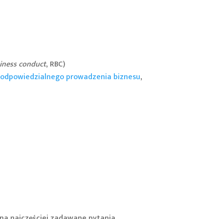
iness conduct
, RBC)
 odpowiedzialnego prowadzenia biznesu
,
na najczęściej zadawane pytania