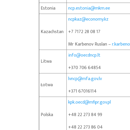
Estonia
ncp.estonia@mkm.ee
ncpkaz@economy.kz
Kazachstan
+7 7172 28 08 17
Mr Karbenov Ruslan –
r.karben
info@oecdncp.lt
Litwa
+370 706 64854
lvncp@mfa.gov.lv
Łotwa
+371 67016114
kpk.oecd@mfipr.gov.pl
Polska
+48 22 273 84 99
+48 22 273 86 04