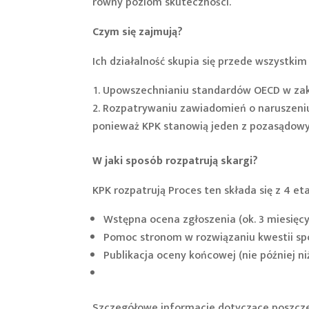
równy poziom skuteczności.
Czym się zajmują?
Ich działalność skupia się przede wszystki
Upowszechnianiu standardów OECD w zak
Rozpatrywaniu zawiadomień o naruszen
ponieważ KPK stanowią jeden z pozasądo
W jaki sposób rozpatrują skargi?
KPK rozpatrują Proces ten składa się z 4 et
Wstępna ocena zgłoszenia (ok. 3 miesięcy
Pomoc stronom w rozwiązaniu kwestii sp
Publikacja oceny końcowej (nie później ni
Szczegółowe informacje dotyczące poszcze