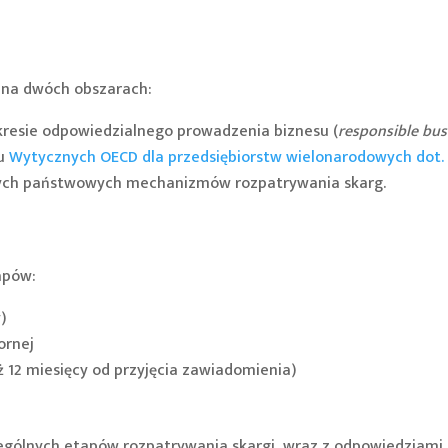
m na dwóch obszarach:
resie odpowiedzialnego prowadzenia biznesu (
responsible bus
iu
Wytycznych OECD dla przedsiębiorstw wielonarodowych dot.
wych państwowych mechanizmów rozpatrywania skarg.
apów:
)
ornej
ż 12 miesięcy od przyjęcia zawiadomienia)
gólnych etapów rozpatrywania skargi, wraz z odpowiedziami 