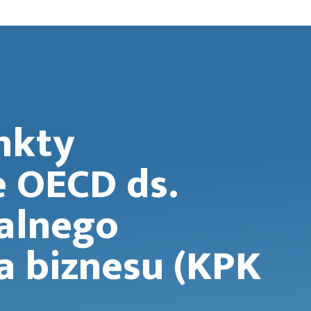
nkty
 OECD ds.
alnego
a biznesu (KPK