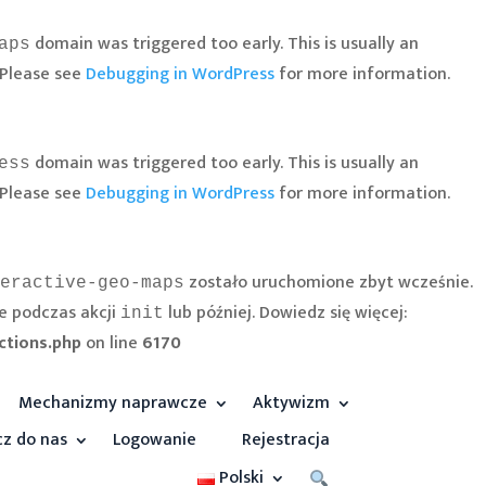
domain was triggered too early. This is usually an
aps
 Please see
Debugging in WordPress
for more information.
domain was triggered too early. This is usually an
ess
 Please see
Debugging in WordPress
for more information.
zostało uruchomione zbyt wcześnie.
eractive-geo-maps
e podczas akcji
lub później. Dowiedz się więcej:
init
ctions.php
on line
6170
Mechanizmy naprawcze
Aktywizm
cz do nas
Logowanie
Rejestracja
Polski