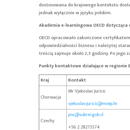
dostosowana do krajowego kontekstu dost
jednak wyłącznie w języku polskim.
Akademia e-learningowa OECD dotycząca 
OECD opracowało zakończone certyfikatem 
odpowiedzialności biznesu i należytej stara
treścią zajmuje około 2,5 godziny. Po jego
Punkty kontaktowe działające w regionie 
Kraj
Kontakt
Mr Vjekoslav Juricic
Chorwacja
vjekoslav.juricic@mvep.hr
pnc@subrei.gob.cl
Czechy
+56 2 28275574