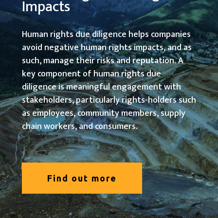
Impacts
Human rights due diligence helps companies
avoid negative human rights impacts, and as
such, manage their risks and reputation. A
key component of human rights due
diligence is meaningful engagement with
stakeholders, particularly rights-holders such
as employees, community members, supply
chain workers, and consumers.
Find out more