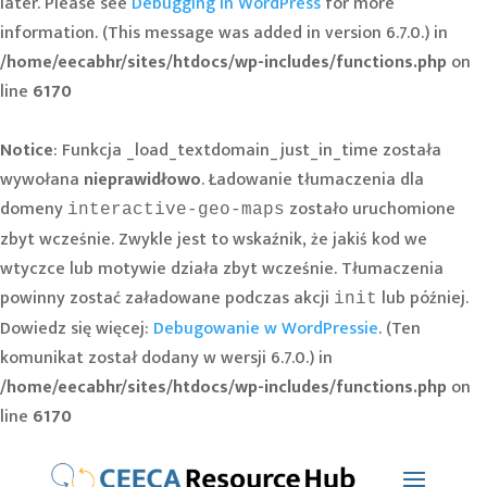
later. Please see
Debugging in WordPress
for more
information. (This message was added in version 6.7.0.) in
/home/eecabhr/sites/htdocs/wp-includes/functions.php
on
line
6170
Notice
: Funkcja _load_textdomain_just_in_time została
wywołana
nieprawidłowo
. Ładowanie tłumaczenia dla
domeny
zostało uruchomione
interactive-geo-maps
zbyt wcześnie. Zwykle jest to wskaźnik, że jakiś kod we
wtyczce lub motywie działa zbyt wcześnie. Tłumaczenia
powinny zostać załadowane podczas akcji
lub później.
init
Dowiedz się więcej:
Debugowanie w WordPressie
. (Ten
komunikat został dodany w wersji 6.7.0.) in
/home/eecabhr/sites/htdocs/wp-includes/functions.php
on
line
6170