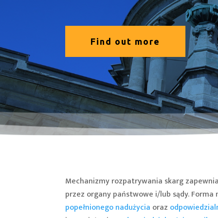
Find out more
Mechanizmy rozpatrywania skarg zapewni
przez organy państwowe i/lub sądy. Forma
popełnionego nadużycia
oraz
odpowiedzial