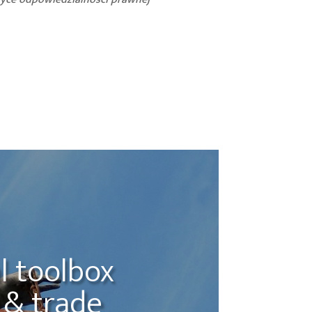
l toolbox
 & trade