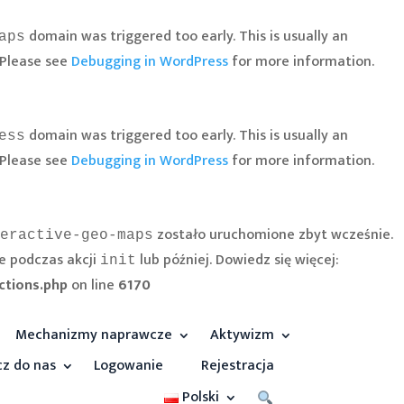
domain was triggered too early. This is usually an
aps
 Please see
Debugging in WordPress
for more information.
domain was triggered too early. This is usually an
ess
 Please see
Debugging in WordPress
for more information.
zostało uruchomione zbyt wcześnie.
eractive-geo-maps
e podczas akcji
lub później. Dowiedz się więcej:
init
ctions.php
on line
6170
Mechanizmy naprawcze
Aktywizm
cz do nas
Logowanie
Rejestracja
Polski