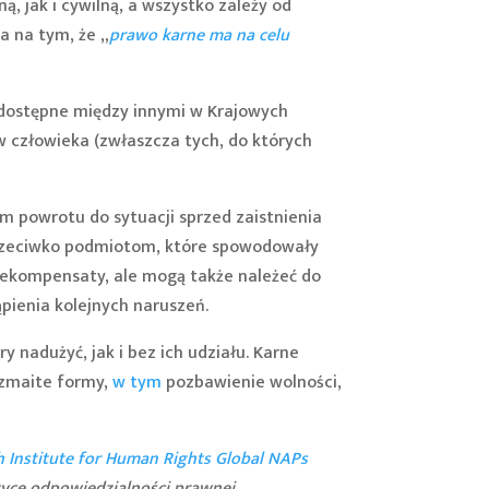
ą, jak i cywilną, a wszystko zależy od
a na tym, że „
prawo karne ma na celu
dostępne między innymi w Krajowych
 człowieka (zwłaszcza tych, do których
m powrotu do sytuacji sprzed zaistnienia
 przeciwko podmiotom, które spowodowały
 rekompensaty, ale mogą także należeć do
pienia kolejnych naruszeń.
 nadużyć, jak i bez ich udziału. Karne
ozmaite formy,
w tym
pozbawienie wolności,
h Institute for Human Rights Global NAPs
tyce odpowiedzialności prawnej