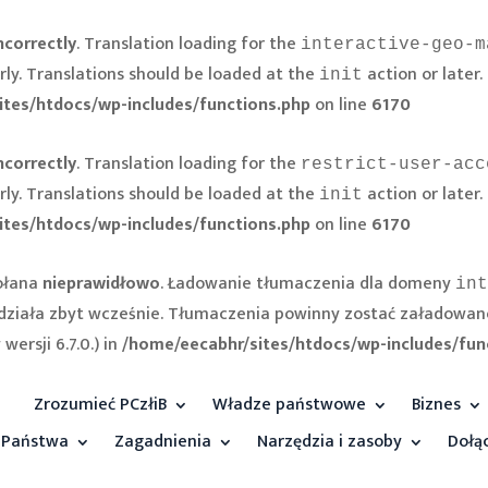
ncorrectly
. Translation loading for the
interactive-geo-m
rly. Translations should be loaded at the
action or later.
init
ites/htdocs/wp-includes/functions.php
on line
6170
ncorrectly
. Translation loading for the
restrict-user-acc
rly. Translations should be loaded at the
action or later.
init
ites/htdocs/wp-includes/functions.php
on line
6170
ołana
nieprawidłowo
. Ładowanie tłumaczenia dla domeny
int
e działa zbyt wcześnie. Tłumaczenia powinny zostać załadowan
ersji 6.7.0.) in
/home/eecabhr/sites/htdocs/wp-includes/fun
Zrozumieć PCzłiB
Władze państwowe
Biznes
Państwa
Zagadnienia
Narzędzia i zasoby
Dołą