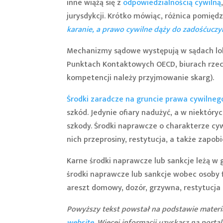
inne wiążą się z
odpowiedzialnością cywilną
jurysdykcji. Krótko mówiąc, różnica pomię
karanie, a prawo cywilne dąży do zadośćuczy
Mechanizmy sądowe występują w sądach lo
Punktach Kontaktowych OECD, biurach rzecz
kompetencji należy przyjmowanie skarg).
Środki zaradcze na gruncie prawa cywilneg
szkód. Jedynie ofiary nadużyć, a w niektó
szkody. Środki naprawcze o charakterze cy
nich przeprosiny, restytucja, a także zapo
Karne środki naprawcze lub sankcje leżą w g
środki naprawcze lub sankcje wobec osoby f
areszt domowy, dozór, grzywna, restytucja 
Powyższy tekst powstał na podstawie materi
website
. Więcej informacji uzyskasz na por