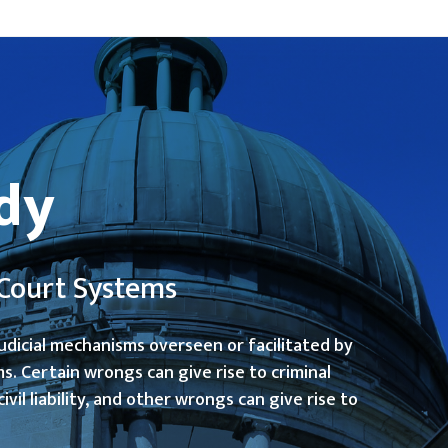
dy
Court Systems
judicial mechanisms overseen or facilitated by
. Certain wrongs can give rise to criminal
civil liability, and other wrongs can give rise to