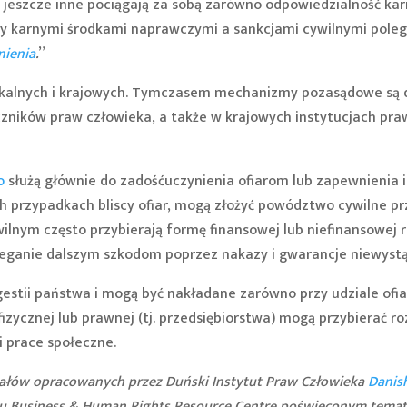
, jeszcze inne pociągają za sobą zarówno odpowiedzialność karn
dzy karnymi środkami naprawczymi a sankcjami cywilnymi poleg
nienia
.
”
kalnych i krajowych. Tymczasem mechanizmy pozasądowe są 
ników praw człowieka, a także w krajowych instytucjach praw
o
służą głównie do zadośćuczynienia ofiarom lub zapewnienia i
rych przypadkach bliscy ofiar, mogą złożyć powództwo cywilne
wilnym często przybierają formę finansowej lub niefinansowej
bieganie dalszym szkodom poprzez nakazy i gwarancje niewystą
estii państwa i mogą być nakładane zarówno przy udziale ofiary
izycznej lub prawnej (tj. przedsiębiorstwa) mogą przybierać r
i prace społeczne.
ałów opracowanych przez Duński Instytut Praw Człowieka
Danis
talu Business & Human Rights Resource Centre poświęconym tema