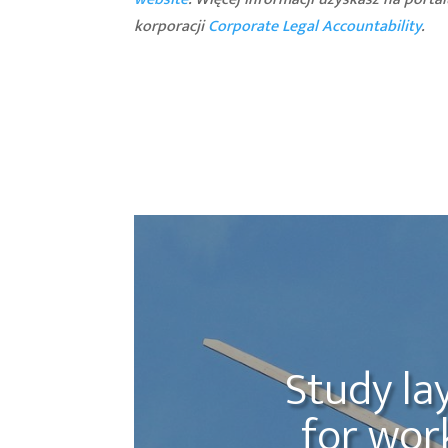
korporacji
Corporate Legal Accountability
.
Study la
for wor