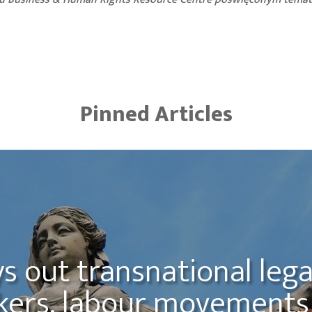
Pinned Articles
ys out transnational lega
kers, labour movements