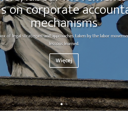
s on corporate accounta
mechanisms
lbox of legal strategies and approaches taken by the labor moveme
lessons learned.
Więcej