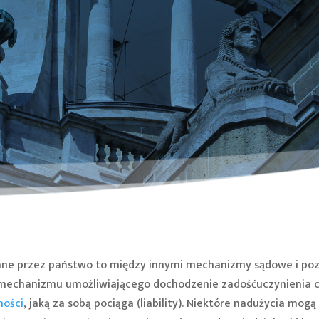
ane przez państwo to między innymi mechanizmy sądowe i p
 mechanizmu umożliwiającego dochodzenie zadośćuczynienia c
ności
, jaką za sobą pociąga (liability). Niektóre nadużycia mog