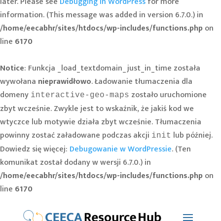
later. Please see
Debugging in WordPress
for more
information. (This message was added in version 6.7.0.) in
/home/eecabhr/sites/htdocs/wp-includes/functions.php
on
line
6170
Notice
: Funkcja _load_textdomain_just_in_time została
wywołana
nieprawidłowo
. Ładowanie tłumaczenia dla
domeny
zostało uruchomione
interactive-geo-maps
zbyt wcześnie. Zwykle jest to wskaźnik, że jakiś kod we
wtyczce lub motywie działa zbyt wcześnie. Tłumaczenia
powinny zostać załadowane podczas akcji
lub później.
init
Dowiedz się więcej:
Debugowanie w WordPressie
. (Ten
komunikat został dodany w wersji 6.7.0.) in
/home/eecabhr/sites/htdocs/wp-includes/functions.php
on
line
6170