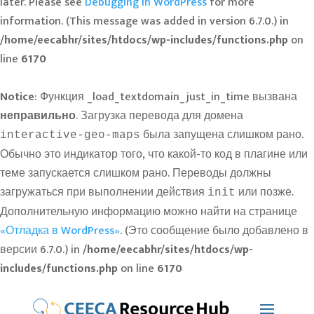
later. Please see
Debugging in WordPress
for more
information. (This message was added in version 6.7.0.) in
/home/eecabhr/sites/htdocs/wp-includes/functions.php
on
line
6170
Notice
: Функция _load_textdomain_just_in_time вызвана
неправильно
. Загрузка перевода для домена
была запущена слишком рано.
interactive-geo-maps
Обычно это индикатор того, что какой-то код в плагине или
теме запускается слишком рано. Переводы должны
загружаться при выполнении действия
или позже.
init
Дополнительную информацию можно найти на странице
«Отладка в WordPress»
. (Это сообщение было добавлено в
версии 6.7.0.) in
/home/eecabhr/sites/htdocs/wp-
includes/functions.php
on line
6170