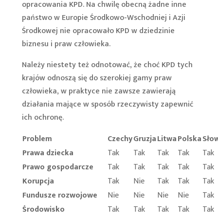
opracowania KPD. Na chwilę obecną żadne inne
państwo w Europie Środkowo-Wschodniej i Azji
Środkowej nie opracowało KPD w dziedzinie
biznesu i praw człowieka.
Należy niestety też odnotować, że choć KPD tych
krajów odnoszą się do szerokiej gamy praw
człowieka, w praktyce nie zawsze zawierają
działania mające w sposób rzeczywisty zapewnić
ich ochronę.
Problem
Czechy
Gruzja
Litwa
Polska
Sło
Prawa dziecka
Tak
Tak
Tak
Tak
Tak
Prawo gospodarcze
Tak
Tak
Tak
Tak
Tak
Korupcja
Tak
Nie
Tak
Tak
Tak
Fundusze rozwojowe
Nie
Nie
Nie
Nie
Tak
Środowisko
Tak
Tak
Tak
Tak
Tak