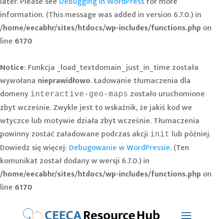
later. Please see
Debugging in WordPress
for more
information. (This message was added in version 6.7.0.) in
/home/eecabhr/sites/htdocs/wp-includes/functions.php
on
line
6170
Notice
: Funkcja _load_textdomain_just_in_time została
wywołana
nieprawidłowo
. Ładowanie tłumaczenia dla
domeny
zostało uruchomione
interactive-geo-maps
zbyt wcześnie. Zwykle jest to wskaźnik, że jakiś kod we
wtyczce lub motywie działa zbyt wcześnie. Tłumaczenia
powinny zostać załadowane podczas akcji
lub później.
init
Dowiedz się więcej:
Debugowanie w WordPressie
. (Ten
komunikat został dodany w wersji 6.7.0.) in
/home/eecabhr/sites/htdocs/wp-includes/functions.php
on
line
6170