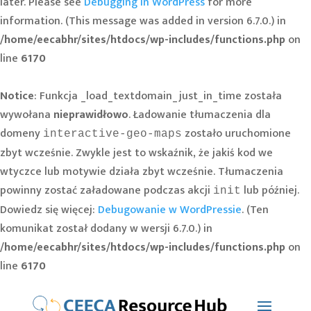
later. Please see
Debugging in WordPress
for more
information. (This message was added in version 6.7.0.) in
/home/eecabhr/sites/htdocs/wp-includes/functions.php
on
line
6170
Notice
: Funkcja _load_textdomain_just_in_time została
wywołana
nieprawidłowo
. Ładowanie tłumaczenia dla
domeny
zostało uruchomione
interactive-geo-maps
zbyt wcześnie. Zwykle jest to wskaźnik, że jakiś kod we
wtyczce lub motywie działa zbyt wcześnie. Tłumaczenia
powinny zostać załadowane podczas akcji
lub później.
init
Dowiedz się więcej:
Debugowanie w WordPressie
. (Ten
komunikat został dodany w wersji 6.7.0.) in
/home/eecabhr/sites/htdocs/wp-includes/functions.php
on
line
6170