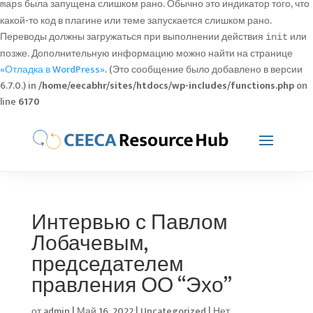
была запущена слишком рано. Обычно это индикатор того, что
maps
какой-то код в плагине или теме запускается слишком рано.
Переводы должны загружаться при выполнении действия
или
init
позже. Дополнительную информацию можно найти на странице
«Отладка в WordPress»
. (Это сообщение было добавлено в версии
6.7.0.) in
/home/eecabhr/sites/htdocs/wp-includes/functions.php
on
line
6170
Интервью с Павлом
Лобачевым,
председателем
правления ОО “Эхо”
от
admin
|
Май 16, 2022
|
Uncategorized
|
Нет