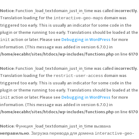
Notice
: Function _load_textdomain_just_in_time was called
incorrectly
.
Translation loading for the
domain was
interactive-geo-maps
triggered too early. This is usually an indicator for some code in the
plugin or theme running too early. Translations should be loaded at the
action or later. Please see
Debugging in WordPress
for more
init
information. (This message was added in version 6.7.0.) in
/home/eecabhr/sites/htdocs/wp-includes/functions.php
on line
6170
Notice
: Function _load_textdomain_just_in_time was called
incorrectly
.
Translation loading for the
domain was
restrict-user-access
triggered too early. This is usually an indicator for some code in the
plugin or theme running too early. Translations should be loaded at the
action or later. Please see
Debugging in WordPress
for more
init
information. (This message was added in version 6.7.0.) in
/home/eecabhr/sites/htdocs/wp-includes/functions.php
on line
6170
Notice
: Функция _load_textdomain_just_in_time вызвана
неправильно
. Загрузка перевода для домена
interactive-geo-