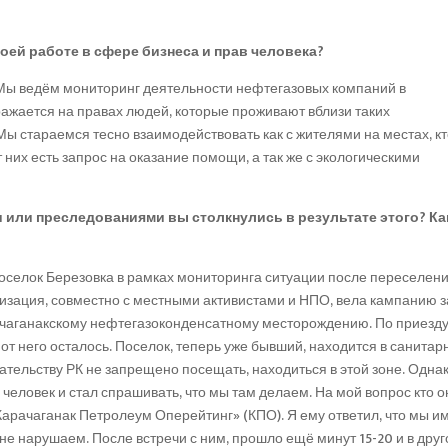
оей работе в сфере бизнеса и прав человека?
. Мы ведём мониторинг деятельности нефтегазовых компаний в
тражается на правах людей, которые проживают вблизи таких
ы стараемся тесно взаимодействовать как с жителями на местах, к
 них есть запрос на оказание помощи, а так же с экологическими
и или преследованиями вы столкнулись в результате этого? Ка
поселок Березовка в рамках мониторинга ситуации после переселен
изация, совместно с местными активистами и НПО, вела кампанию з
ачаганакскому нефтегазоконденсатному месторождению. По приезд
 от него осталось. Поселок, теперь уже бывший, находится в санитар
ательству РК не запрещено посещать, находиться в этой зоне. Однак
человек и стал спрашивать, что мы там делаем. На мой вопрос кто о
Карачаганак Петролеум Оперейтинг» (КПО). Я ему ответил, что мы 
не нарушаем. После встречи с ним, прошло ещё минут 15-20 и в друг