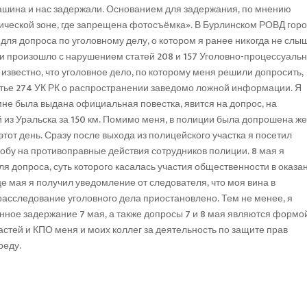
машина и нас задержали. Основанием для задержания, по мнению
гической зоне, где запрещена фотосъёмка». В Бурлинском РОВД гор
и для допроса по уголовному делу, о котором я ранее никогда не слы
и произошло с нарушением статей 208 и 157 Уголовно-процессуальн
о известно, что уголовное дело, по которому меня решили допросить,
атье 274 УК РК о распространении заведомо ложной информации. Я
 мне была выдана официальная повестка, явится на допрос, на
й из Уральска за 150 км. Помимо меня, в полиции была допрошена же
этот день. Сразу после выхода из полицейского участка я посетил
лобу на противоправные действия сотрудников полиции. 8 мая я
ля допроса, суть которого касалась участия общественности в оказа
 мая я получил уведомление от следователя, что моя вина в
 расследование уголовного дела приостановлено. Тем не менее, я
онное задержание 7 мая, а также допросы 7 и 8 мая являются формо
астей и КПО меня и моих коллег за деятельность по защите прав
реду.