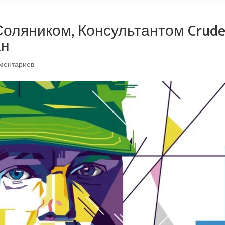
оляником, Консультантом Crud
ан
ментариев