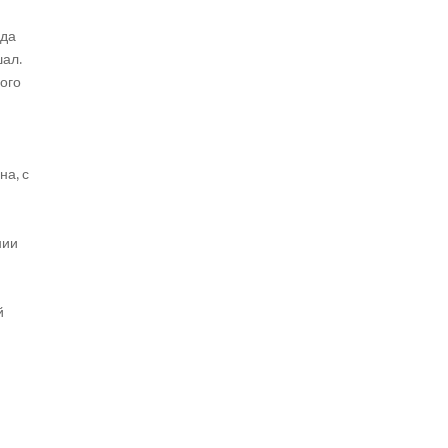
ода
шал.
ого
на, с
нии
й