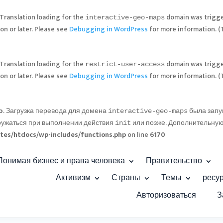
 Translation loading for the
domain was trigger
interactive-geo-maps
on or later. Please see
Debugging in WordPress
for more information. (
 Translation loading for the
domain was trigger
restrict-user-access
on or later. Please see
Debugging in WordPress
for more information. (
о
. Загрузка перевода для домена
была запущ
interactive-geo-maps
ружаться при выполнении действия
или позже. Дополнительну
init
tes/htdocs/wp-includes/functions.php
on line
6170
Понимая бизнес и права человека
Правительство
Активизм
Страны
Темы
ресу
Авторизоваться
З