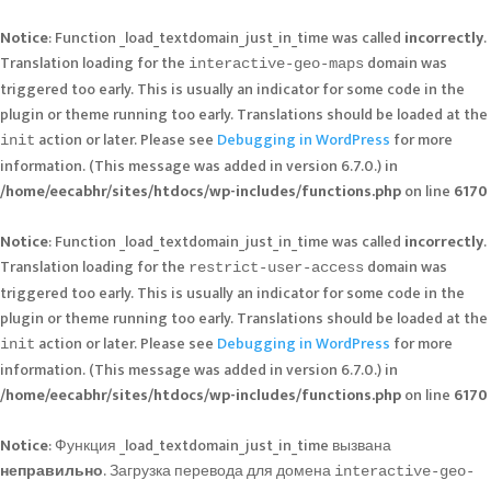
Notice
: Function _load_textdomain_just_in_time was called
incorrectly
.
Translation loading for the
domain was
interactive-geo-maps
triggered too early. This is usually an indicator for some code in the
plugin or theme running too early. Translations should be loaded at the
action or later. Please see
Debugging in WordPress
for more
init
information. (This message was added in version 6.7.0.) in
/home/eecabhr/sites/htdocs/wp-includes/functions.php
on line
6170
Notice
: Function _load_textdomain_just_in_time was called
incorrectly
.
Translation loading for the
domain was
restrict-user-access
triggered too early. This is usually an indicator for some code in the
plugin or theme running too early. Translations should be loaded at the
action or later. Please see
Debugging in WordPress
for more
init
information. (This message was added in version 6.7.0.) in
/home/eecabhr/sites/htdocs/wp-includes/functions.php
on line
6170
Notice
: Функция _load_textdomain_just_in_time вызвана
неправильно
. Загрузка перевода для домена
interactive-geo-