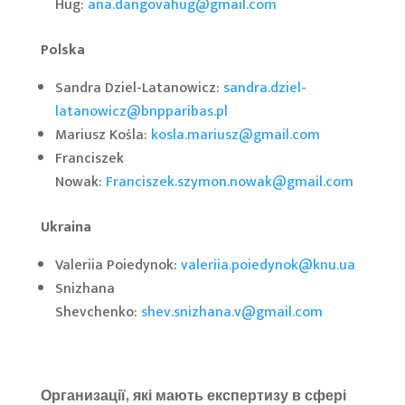
Hug:
ana.dangovahug@gmail.com
Polska
Sandra Dziel-Latanowicz:
sandra.dziel-
latanowicz@bnpparibas.pl
Mariusz Kośla:
kosla.mariusz@gmail.com
Franciszek
Nowak:
Franciszek.szymon.nowak@gmail.com
Ukraina
Valeriia Poiedynok:
valeriia.poiedynok@knu.ua
Snizhana
Shevchenko:
shev.snizhana.v@gmail.com
Организації, які мають експертизу в сфері