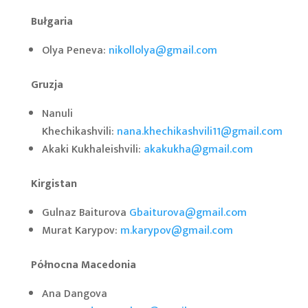
Bułgaria
Olya Peneva:
nikollolya@gmail.com
Gruzja
Nanuli
Khechikashvili:
nana.khechikashvili11@gmail.com
Akaki Kukhaleishvili:
akakukha@gmail.com
Kirgistan
Gulnaz Baiturova
Gbaiturova@gmail.com
Murat Karypov:
m.karypov@gmail.com
Północna Macedonia
Ana Dangova