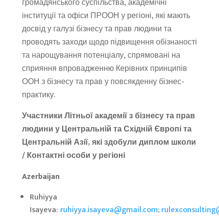
громадянського суспільства, академічні
інституції та офіси ПРООН у регіоні, які мають
досвід у галузі бізнесу та прав людини та
проводять заходи щодо підвищення обізнаності
та нарощування потенціалу, спрямовані на
сприяння впровадженню Керівних принципів
ООН з бізнесу та прав у повсякденну бізнес-
практику.
Участники Літньої академії з бізнесу та прав
людини у Центральній та Східній Європі та
Центральній Азії, які здобули диплом школи
/ Контактні особи у регіоні
Azerbaijan
Ruhiyya
Isayeva:
ruhiyya.isayeva@gmail.com
;
rulexconsultin