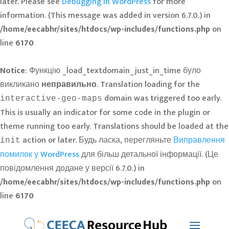
later. Please see
Debugging in WordPress
for more
information. (This message was added in version 6.7.0.) in
/home/eecabhr/sites/htdocs/wp-includes/functions.php
on
line
6170
Notice
: Функцію _load_textdomain_just_in_time було
викликано
неправильно
. Translation loading for the
domain was triggered too early.
interactive-geo-maps
This is usually an indicator for some code in the plugin or
theme running too early. Translations should be loaded at the
action or later. Будь ласка, перегляньте
Виправлення
init
помилок у WordPress
для більш детальної інформації. (Це
повідомлення додане у версії 6.7.0.) in
/home/eecabhr/sites/htdocs/wp-includes/functions.php
on
line
6170