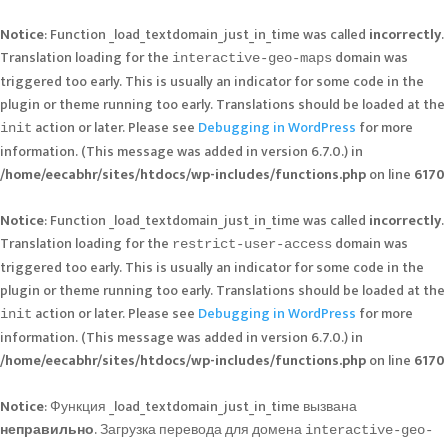
Notice
: Function _load_textdomain_just_in_time was called
incorrectly
.
Translation loading for the
domain was
interactive-geo-maps
triggered too early. This is usually an indicator for some code in the
plugin or theme running too early. Translations should be loaded at the
action or later. Please see
Debugging in WordPress
for more
init
information. (This message was added in version 6.7.0.) in
/home/eecabhr/sites/htdocs/wp-includes/functions.php
on line
6170
Notice
: Function _load_textdomain_just_in_time was called
incorrectly
.
Translation loading for the
domain was
restrict-user-access
triggered too early. This is usually an indicator for some code in the
plugin or theme running too early. Translations should be loaded at the
action or later. Please see
Debugging in WordPress
for more
init
information. (This message was added in version 6.7.0.) in
/home/eecabhr/sites/htdocs/wp-includes/functions.php
on line
6170
Notice
: Функция _load_textdomain_just_in_time вызвана
неправильно
. Загрузка перевода для домена
interactive-geo-