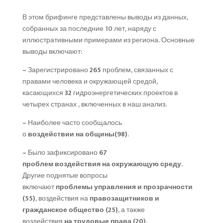
В этом брифинге представлены выводы из данных,
собранных за последние 10 лет, наряду с
иллюстративными примерами из региона. Основные
выводы включают:
–
Зарегистрировано
265
проблем, связанных с
правами человека и окружающей средой,
касающихся
32
гидроэнергетических проектов в
четырех странах , включенных в наш анализ.
–
Наиболее часто сообщалось
о
воздействии
на
общины(98)
.
–
Было зафиксировано
67
проблем
воздействия
на
окружающую
среду
.
Другие поднятые вопросы
включают
проблемы
управления и прозрачности
(55)
, воздействия на
правозащитников
и
гражданское
общество (25)
, а также
воздействия
на
трудовые
права (20)
.