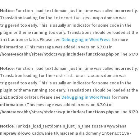
Notice
: Function _load_textdomain_just_in_time was called
incorrectly
.
Translation loading for the
domain was
interactive-geo-maps
triggered too early. This is usually an indicator for some code in the
plugin or theme running too early. Translations should be loaded at the
action or later. Please see
Debugging in WordPress
for more
init
information. (This message was added in version 6.7.0.) in
/home/eecabhr/sites/htdocs/wp-includes/functions.php
on line
6170
Notice
: Function _load_textdomain_just_in_time was called
incorrectly
.
Translation loading for the
domain was
restrict-user-access
triggered too early. This is usually an indicator for some code in the
plugin or theme running too early. Translations should be loaded at the
action or later. Please see
Debugging in WordPress
for more
init
information. (This message was added in version 6.7.0.) in
/home/eecabhr/sites/htdocs/wp-includes/functions.php
on line
6170
Notice
: Funkcja _load_textdomain_just_in_time została wywołana
nieprawidłowo
. Ładowanie tłumaczenia dla domeny
interactive-