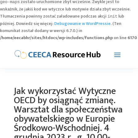
zostało uruchomione zbyt wcześnie. Zwykle jest to
geo-maps
wskaźnik, że jakiś kod we wtyczce lub motywie działa zbyt wcześnie.
Tłumaczenia powinny zostać załadowane podczas akcji
lub
init
później. Dowiedz się więcej:
Debugowanie w WordPressie
. (Ten
komunikat został dodany w wersji 6.7.0.) in
/home/eecabhr/sites/htdocs/wp-includes/functions.php
on line
6170
Jak wykorzystać Wytyczne
OECD by osiągnąć zmianę.
Warsztat dla społeczeństwa
obywatelskiego w Europie
Środkowo-Wschodniej. 4
grudnia 2023 r., g. 10.00-