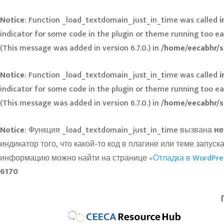
Notice
: Function _load_textdomain_just_in_time was called
i
indicator for some code in the plugin or theme running too ea
(This message was added in version 6.7.0.) in
/home/eecabhr/s
Notice
: Function _load_textdomain_just_in_time was called
i
indicator for some code in the plugin or theme running too ea
(This message was added in version 6.7.0.) in
/home/eecabhr/s
Notice
: Функция _load_textdomain_just_in_time вызвана
не
индикатор того, что какой-то код в плагине или теме зап
информацию можно найти на странице
«Отладка в WordPre
6170