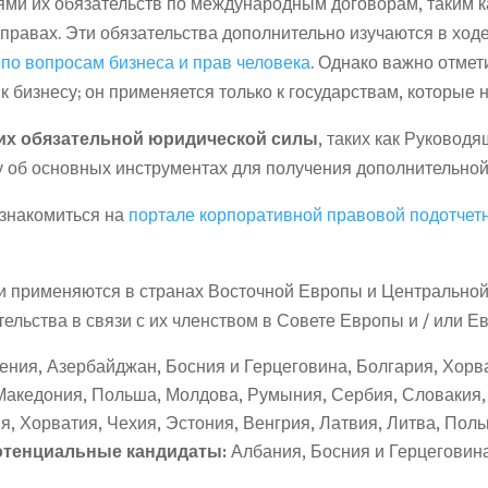
лями их обязательств по международным договорам, таким 
 правах. Эти обязательства дополнительно изучаются в ход
по вопросам бизнеса и прав человека
. Однако важно отмет
 бизнесу; он применяется только к государствам, которые 
х обязательной юридической силы
, таких как Руково
 об основных инструментах для получения дополнительно
знакомиться на
портале корпоративной правовой подотчет
применяются в странах Восточной Европы и Центральной
ельства в связи с их членством в Совете Европы и / или Е
ения, Азербайджан, Босния и Герцеговина, Болгария, Хорва
Македония, Польша, Молдова, Румыния, Сербия, Словакия,
я, Хорватия, Чехия, Эстония, Венгрия, Латвия, Литва, Пол
отенциальные кандидаты:
Албания, Босния и Герцеговин