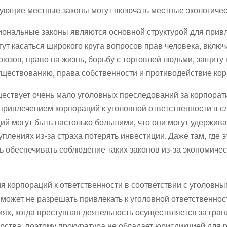
вующие местные законы могут включать местные экологичес
ональные законы являются основной структурой для привл
гут касаться широкого круга вопросов прав человека, вклю
оюзов, право на жизнь, борьбу с торговлей людьми, защиту
уществованию, права собственности и противодействие кор
ществует очень мало уголовных преследований за корпорат
ривлечением корпораций к уголовной ответственности в с
й могут быть настолько большими, что они могут удерживат
плениях из-за страха потерять инвестиции. Даже там, где э
ь обеспечивать соблюдение таких законов из-за экономическ
 корпораций к ответственности в соответствии с уголовным
может не разрешать привлекать к уголовной ответственност
иях, когда преступная деятельность осуществляется за гра
арства, поэтому прокуратура не обладает юрисдикцией для 