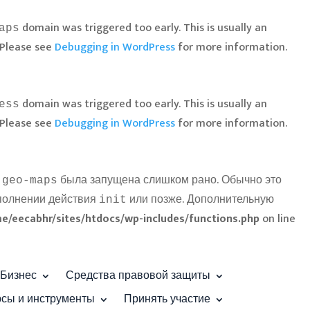
domain was triggered too early. This is usually an
aps
 Please see
Debugging in WordPress
for more information.
domain was triggered too early. This is usually an
ess
 Please see
Debugging in WordPress
for more information.
была запущена слишком рано. Обычно это
-geo-maps
ыполнении действия
или позже. Дополнительную
init
e/eecabhr/sites/htdocs/wp-includes/functions.php
on line
Бизнес
Средства правовой защиты
рсы и инструменты
Принять участие