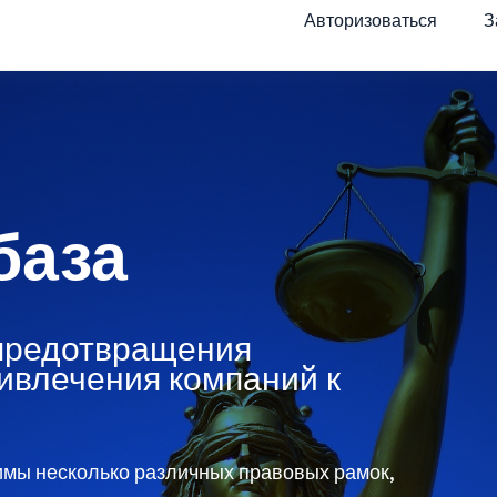
Авторизоваться
З
база
предотвращения
ивлечения компаний к
имы несколько различных правовых рамок,