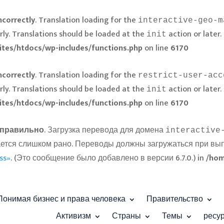
ncorrectly
. Translation loading for the
interactive-geo-m
rly. Translations should be loaded at the
action or later.
init
ites/htdocs/wp-includes/functions.php
on line
6170
ncorrectly
. Translation loading for the
restrict-user-acc
rly. Translations should be loaded at the
action or later.
init
ites/htdocs/wp-includes/functions.php
on line
6170
правильно
. Загрузка перевода для домена
interactive
ускается слишком рано. Переводы должны загружаться при в
ss»
. (Это сообщение было добавлено в версии 6.7.0.) in
/hom
Понимая бизнес и права человека
Правительство
Активизм
Страны
Темы
ресу