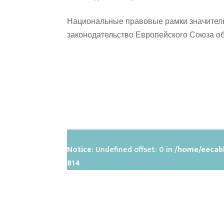
Национальные правовые рамки значитель
законодательство Европейского Союза об
Notice
: Undefined offset: 0 in
/home/eecabh
814