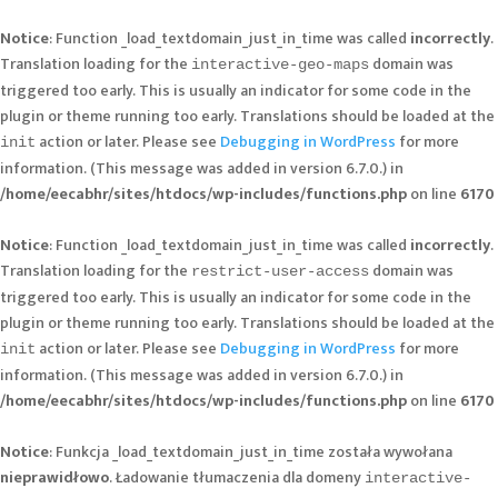
Notice
: Function _load_textdomain_just_in_time was called
incorrectly
.
Translation loading for the
domain was
interactive-geo-maps
triggered too early. This is usually an indicator for some code in the
plugin or theme running too early. Translations should be loaded at the
action or later. Please see
Debugging in WordPress
for more
init
information. (This message was added in version 6.7.0.) in
/home/eecabhr/sites/htdocs/wp-includes/functions.php
on line
6170
Notice
: Function _load_textdomain_just_in_time was called
incorrectly
.
Translation loading for the
domain was
restrict-user-access
triggered too early. This is usually an indicator for some code in the
plugin or theme running too early. Translations should be loaded at the
action or later. Please see
Debugging in WordPress
for more
init
information. (This message was added in version 6.7.0.) in
/home/eecabhr/sites/htdocs/wp-includes/functions.php
on line
6170
Notice
: Funkcja _load_textdomain_just_in_time została wywołana
nieprawidłowo
. Ładowanie tłumaczenia dla domeny
interactive-